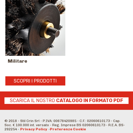
Militare
SCOPRI I PRODOTTI
SCARICA IL NOSTRO
CATALOGO IN FORMATO PDF
© 2018 - Stil Crin Srl - P.IVA: 00678420985 - C.F.: 02060610173 - Cap.
Soc. € 100.000 int. versato - Reg. Imprese BS 02060610173 - R.E.A. BS-
292254 -
Privacy Policy
-
Preferenze Cookie